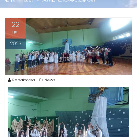
Home
News
JASEŁKA BOŻONARODZENIOWE
22
gru
2023
Redaktorka
News