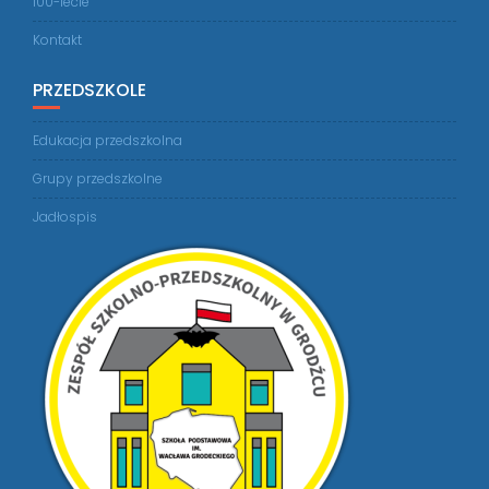
100-lecie
Kontakt
PRZEDSZKOLE
Edukacja przedszkolna
Grupy przedszkolne
Jadłospis