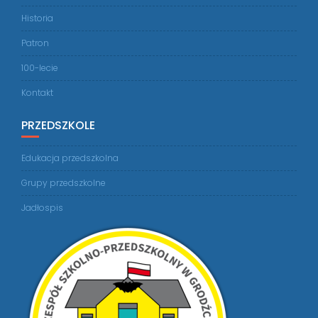
Historia
Patron
100-lecie
Kontakt
PRZEDSZKOLE
Edukacja przedszkolna
Grupy przedszkolne
Jadłospis