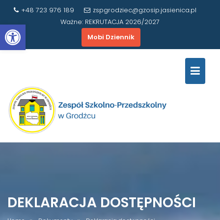
Skip
+48 723 976 189
zspgrodziec@gzosip.jasienica.pl
to
Ważne:
REKRUTACJA 2026/2027
Otwórz pasek narzędzi
content
Mobi Dziennik
DEKLARACJA DOSTĘPNOŚCI