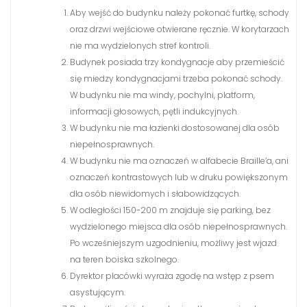
Aby wejść do budynku należy pokonać furtkę, schody
oraz drzwi wejściowe otwierane ręcznie. W korytarzach
nie ma wydzielonych stref kontroli.
Budynek posiada trzy kondygnacje aby przemieścić
się miedzy kondygnacjami trzeba pokonać schody.
W budynku nie ma windy, pochylni, platform,
informacji głosowych, pętli indukcyjnych.
W budynku nie ma łazienki dostosowanej dla osób
niepełnosprawnych.
W budynku nie ma oznaczeń w alfabecie Braille’a, ani
oznaczeń kontrastowych lub w druku powiększonym
dla osób niewidomych i słabowidzących.
W odległości 150-200 m znajduje się parking, bez
wydzielonego miejsca dla osób niepełnosprawnych.
Po wcześniejszym uzgodnieniu, możliwy jest wjazd
na teren boiska szkolnego.
Dyrektor placówki wyraża zgodę na wstęp z psem
asystującym.