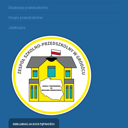
Edukacja przedszkolna
Grupy przedszkolne
Jadłospis
DEKLARACJA DOSTĘPNOŚCI