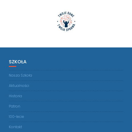
SZKOŁA
Nasza Szkoła
Aktualności
Historia
Patron
100-lecie
Kontakt