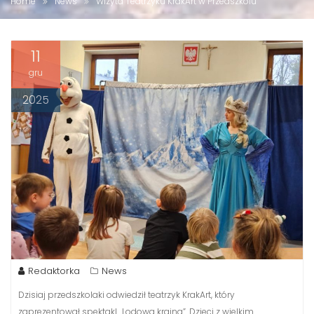
Home
News
Wizyta Teatrzyku KrakArt w Przedszkolu
11
gru
2025
Redaktorka
News
Dzisiaj przedszkolaki odwiedził teatrzyk KrakArt, który
zaprezentował spektakl „Lodowa kraina”. Dzieci z wielkim