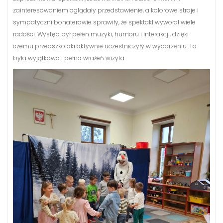
zainteresowaniem oglądały przedstawienie, a kolorowe stroje i
sympatyczni bohaterowie sprawiły, że spektakl wywołał wiele
radości. Występ był pełen muzyki, humoru i interakcji, dzięki
czemu przedszkolaki aktywnie uczestniczyły w wydarzeniu. To
była wyjątkowa i pełna wrażeń wizyta.