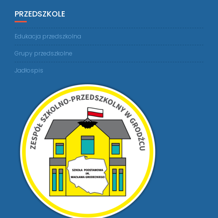
PRZEDSZKOLE
Edukacja przedszkolna
Grupy przedszkolne
Jadłospis