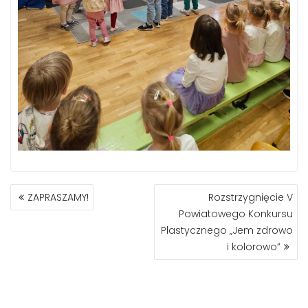
NAWIGACJA
ZAPRASZAMY!
Rozstrzygnięcie V
WPISU
Powiatowego Konkursu
Plastycznego „Jem zdrowo
i kolorowo”