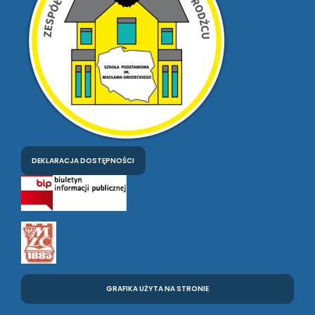
DEKLARACJA DOSTĘPNOŚCI
GRAFIKA UŻYTA NA STRONIE