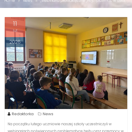
Home
News
„Webinaria profilaktyczne „Hejt i przemoc w sieci”
11
lut
2026
Redaktorka
News
Na początku lutego uczniowie naszej szkoły uczestniczyli w
webinariach poświęconych problematyce hejtu oraz przemocy w