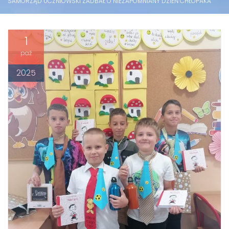
SAMORZĄD UCZNIOWSKI ZADBAŁ O NIEZAPOMNIANY DZIEŃ CHŁOPAKA
1
paź
2025