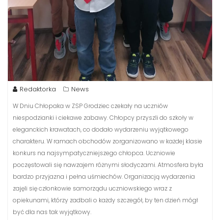
Redaktorka
News
W Dniu Chłopaka w ZSP Grodziec czekały na uczniów
niespodzianki i ciekawe zabawy. Chłopcy przyszli do szkoły w
eleganckich krawatach, co dodało wydarzeniu wyjątkowego
charakteru. W ramach obchodów zorganizowano w każdej klasie
konkurs na najsympatyczniejszego chłopca. Uczniowie
poczęstowali się nawzajem różnymi słodyczami. Atmosfera była
bardzo przyjazna i pełna uśmiechów. Organizacją wydarzenia
zajęli się członkowie samorządu uczniowskiego wraz z
opiekunami, którzy zadbali o każdy szczegół, by ten dzień mógł
być dla nas tak wyjątkowy.