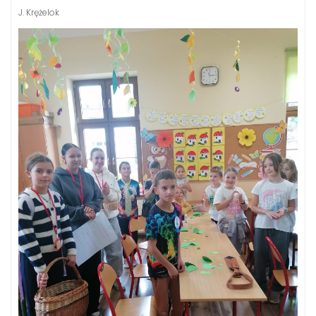
J. Krężelok