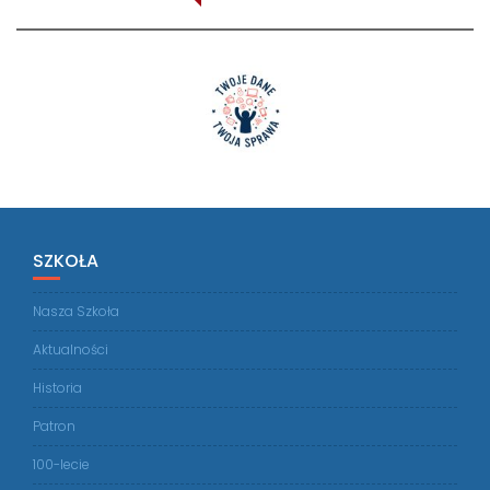
SZKOŁA
Nasza Szkoła
Aktualności
Historia
Patron
100-lecie