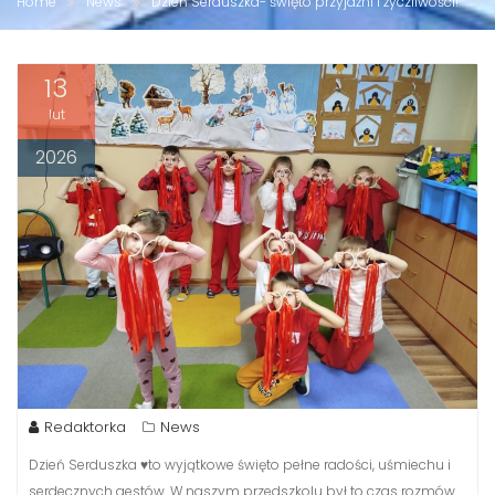
Home
News
Dzień Serduszka- święto przyjaźni i życzliwości!
13
lut
2026
Redaktorka
News
Dzień Serduszka ♥️to wyjątkowe święto pełne radości, uśmiechu i
serdecznych gestów. W naszym przedszkolu był to czas rozmów